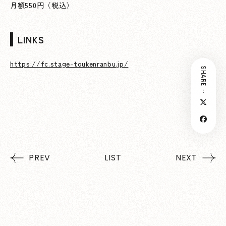
月額550円（税込）
LINKS
https://fc.stage-toukenranbu.jp/
SHARE：
PREV
LIST
NEXT