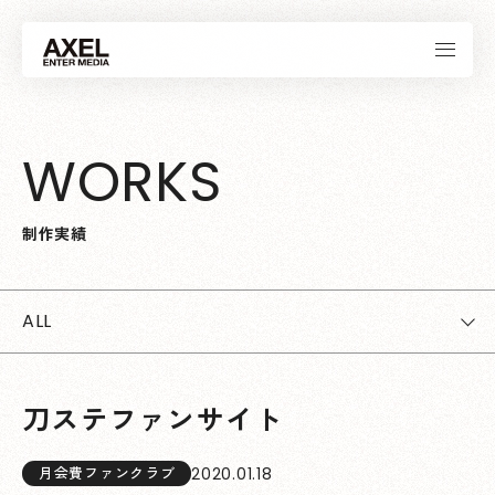
W
O
R
K
S
制
作
実
績
ALL
刀ステファンサイト
2020.01.18
月会費ファンクラブ