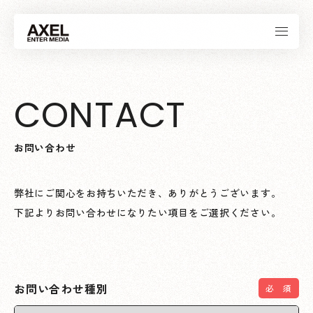
C
O
N
T
A
C
T
お
問
い
合
わ
せ
弊社にご関心をお持ちいただき、ありがとうございます。
下記よりお問い合わせになりたい項目をご選択ください。
お問い合わせ種別