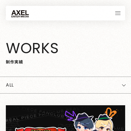
W
O
R
K
S
制
作
実
績
ALL