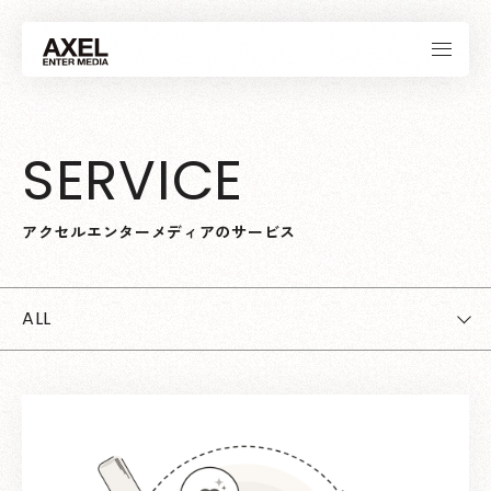
S
E
R
V
I
C
E
ア
ク
セ
ル
エ
ン
タ
ー
メ
デ
ィ
ア
の
サ
ー
ビ
ス
ALL