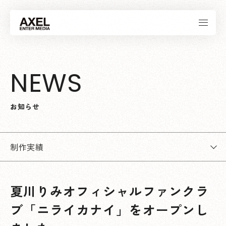
N
E
W
S
お
知
ら
せ
制作実績
夏川りみオフィシャルファンクラ
ブ「ニライカナイ」をオープンし