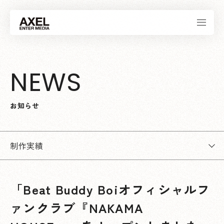
N
E
W
S
お
知
ら
せ
制作実績
「Beat Buddy Boiオフィシャルフ
ァンクラブ『NAKAMA