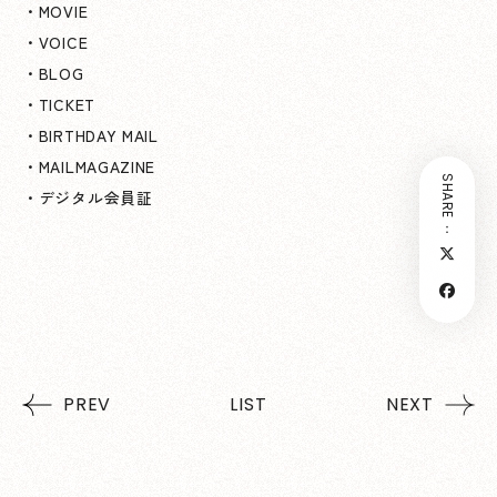
・MOVIE
・VOICE
・BLOG
・TICKET
・BIRTHDAY MAIL
・MAILMAGAZINE
SHARE：
・デジタル会員証
PREV
LIST
NEXT