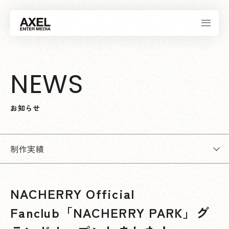
N
E
W
S
お
知
ら
せ
制作実績
NACHERRY Official
Fanclub「NACHERRY PARK」グ