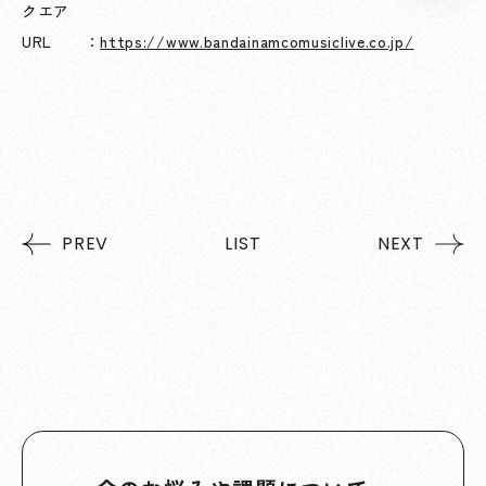
クエア
URL ：
https://www.bandainamcomusiclive.co.jp/
PREV
LIST
NEXT