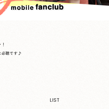
ン！
は必聴です♪
LIST