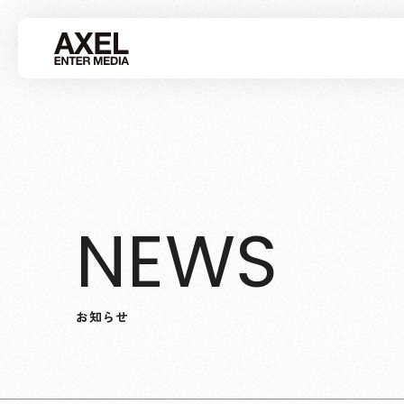
N
E
W
S
お
知
ら
せ