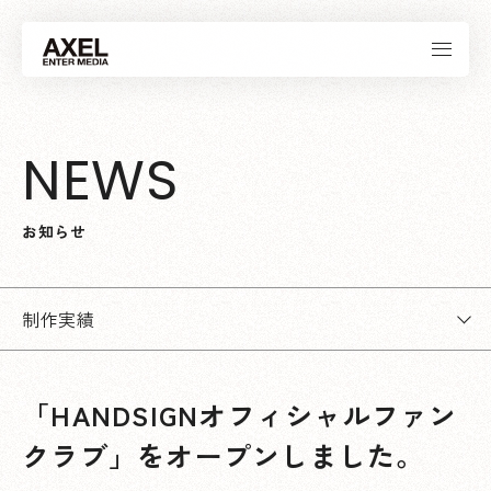
N
E
W
S
お
知
ら
せ
制作実績
「HANDSIGNオフィシャルファン
クラブ」をオープンしました。