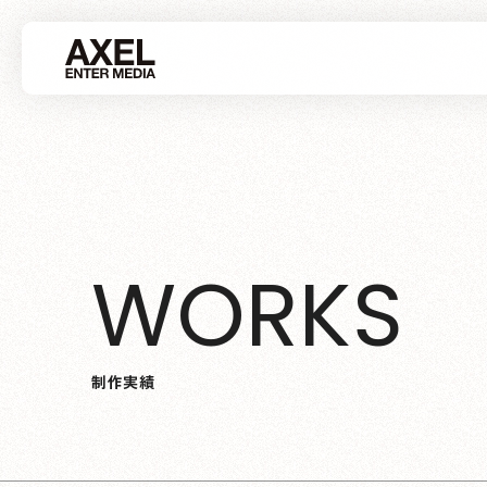
W
O
R
K
S
制
作
実
績