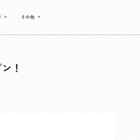
援
その他
プン！