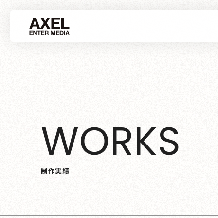
W
O
R
K
S
制
作
実
績