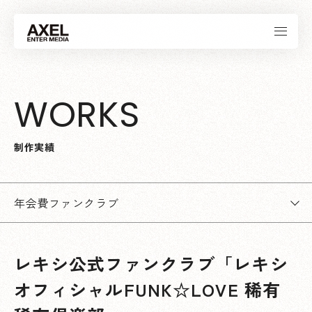
W
O
R
K
S
制
作
実
績
年会費ファンクラブ
レキシ公式ファンクラブ「レキシ
オフィシャルFUNK☆LOVE 稀有