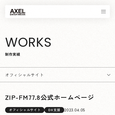
W
O
R
K
S
制
作
実
績
オフィシャルサイト
ZIP-FM77.8公式ホームページ
2023.04.05
オフィシャルサイト
DX支援