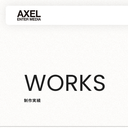
W
O
R
K
S
制
作
実
績