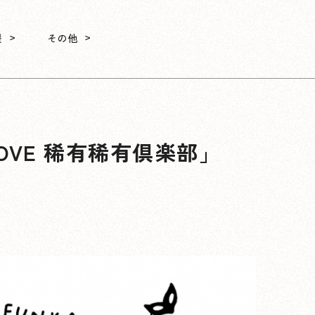
援
その他
OVE 稀有稀有倶楽部」