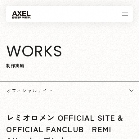
W
O
R
K
S
制
作
実
績
オフィシャルサイト
レミオロメン OFFICIAL SITE &
OFFICIAL FANCLUB「REMI