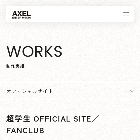
W
O
R
K
S
制
作
実
績
オフィシャルサイト
超学生 OFFICIAL SITE／
FANCLUB