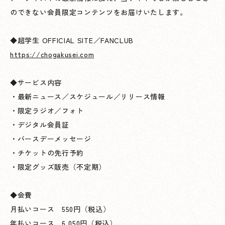
のできない会員限定コンテンツをお届けいたします。
◆超学生 OFFICIAL SITE／FANCLUB
https://chogakusei.com
◆サービス内容
・最新ニュース／スケジュール／リリース情報
・限定ラジオ／フォト
・デジタル会員証
・バースデーメッセージ
・チケットの先行予約
・限定グッズ販売（不定期）
◆会費
月払いコース 550円（税込）
年払いコース 6,050円（税込）