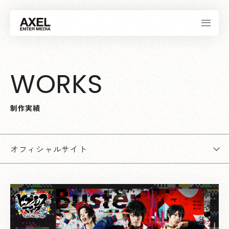
W
O
R
K
S
制
作
実
績
オフィシャルサイト