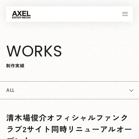
W
O
R
K
S
制
作
実
績
ALL
清木場俊介オフィシャルファンク
ラブ2サイト同時リニューアルオー