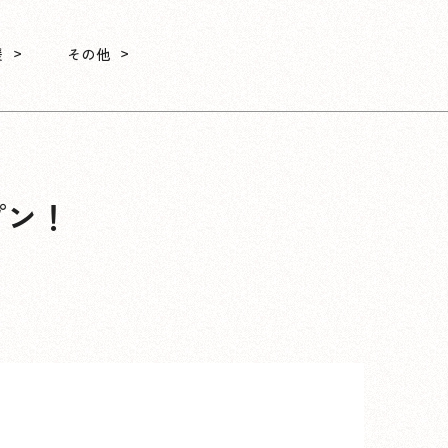
援
その他
プン！