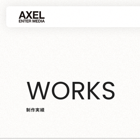
W
O
R
K
S
制
作
実
績