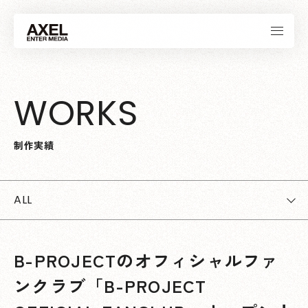
W
O
R
K
S
制
作
実
績
ALL
B-PROJECTのオフィシャルファ
ンクラブ「B-PROJECT