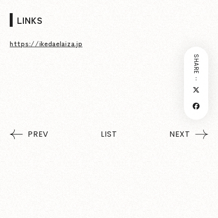
LINKS
https://ikedaelaiza.jp
SHARE：
PREV
LIST
NEXT