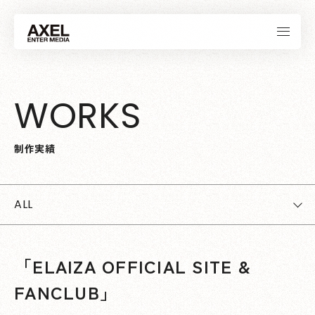
W
O
R
K
S
制
作
実
績
ALL
「ELAIZA OFFICIAL SITE &
FANCLUB」