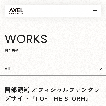
W
O
R
K
S
制
作
実
績
ALL
阿部顕嵐 オフィシャルファンクラ
ブサイト『I OF THE STORM』