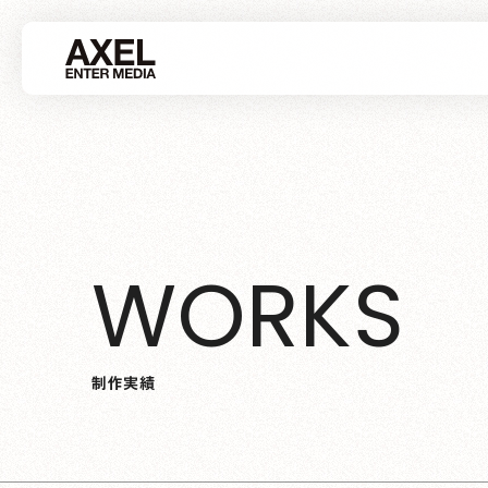
W
O
R
K
S
制
作
実
績