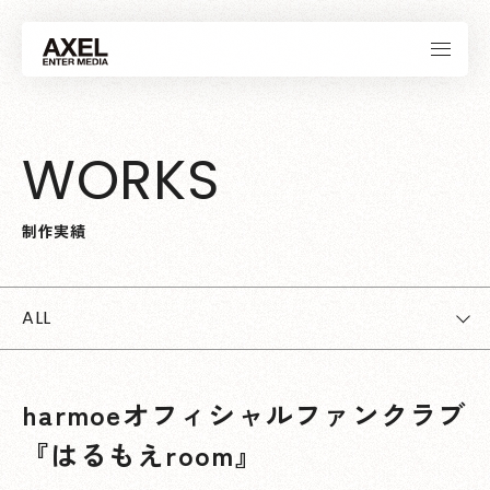
W
O
R
K
S
制
作
実
績
ALL
harmoeオフィシャルファンクラブ
『はるもえroom』