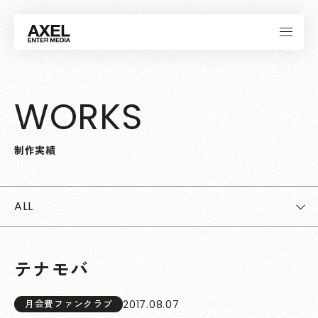
W
O
R
K
S
制
作
実
績
ALL
テナモバ
2017.08.07
月会費ファンクラブ