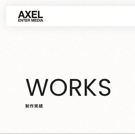
W
O
R
K
S
制
作
実
績