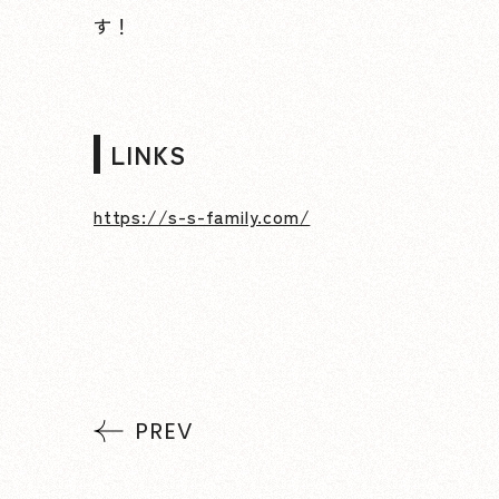
す！
LINKS
https://s-s-family.com/
PREV