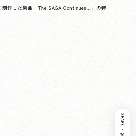
曲「The SAGA Continues…」の特
SHARE：