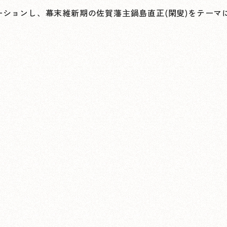
ンし、幕末維新期の佐賀藩主鍋島直正(閑叟)をテーマに制作した楽