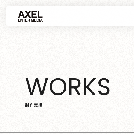
W
O
R
K
S
制
作
実
績