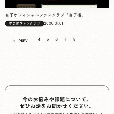
杏子オフィシャルファンクラブ「杏子椿」
2000.01.01
年会費ファンクラブ
4
5
6
7
8
PREV
今のお悩みや課題について、
ぜひお話をお聞かせください。