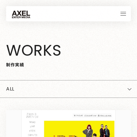
W
O
R
K
S
制
作
実
績
ALL