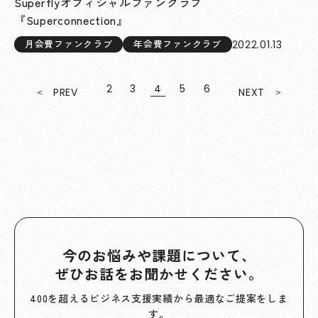
Superflyオフィシャルファンクラブ
『Superconnection』
2022.01.13
月会費ファンクラブ
年会費ファンクラブ
2
3
4
5
6
PREV
NEXT
今のお悩みや課題について、
ぜひお話をお聞かせください。
400を超えるビジネス支援実績から最適なご提案をしま
す。