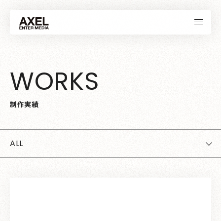
W
O
R
K
S
制
作
実
績
ALL