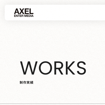
W
O
R
K
S
制
作
実
績