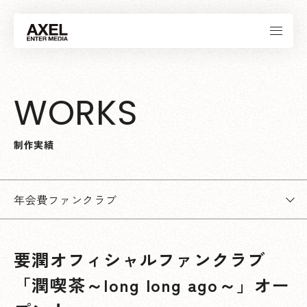
W
O
R
K
S
制
作
実
績
年会費ファンクラブ
要潤オフィシャルファンクラブ
「潤喫茶～long long ago～」オー